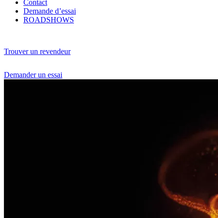
Contact
Demande d’essai
ROADSHOWS
Trouver un revendeur
Demander un essai